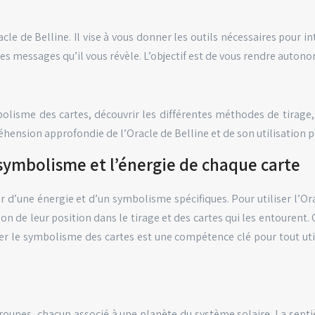
e de Belline. Il vise à vous donner les outils nécessaires pour int
s messages qu’il vous révèle. L’objectif est de vous rendre autonome
olisme des cartes, découvrir les différentes méthodes de tirage, 
nsion approfondie de l’Oracle de Belline et de son utilisation po
symbolisme et l’énergie de chaque carte
r d’une énergie et d’un symbolisme spécifiques. Pour utiliser l’Or
on de leur position dans le tirage et des cartes qui les entoure
ser le symbolisme des cartes est une compétence clé pour tout util
oupes, chacun associé à une planète du système solaire. La septiè