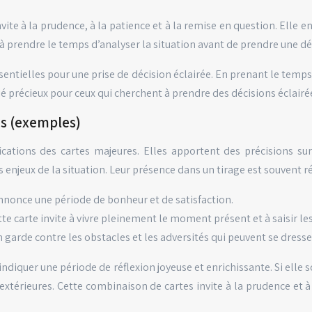
nvite à la prudence, à la patience et à la remise en question. Elle e
 à prendre le temps d’analyser la situation avant de prendre une déci
ssentielles pour une prise de décision éclairée. En prenant le temp
lié précieux pour ceux qui cherchent à prendre des décisions éclairé
ns (exemples)
ations des cartes majeures. Elles apportent des précisions sur 
enjeux de la situation. Leur présence dans un tirage est souvent ré
annonce une période de bonheur et de satisfaction.
tte carte invite à vivre pleinement le moment présent et à saisir l
n garde contre les obstacles et les adversités qui peuvent se dresse
ndiquer une période de réflexion joyeuse et enrichissante. Si elle s
térieures. Cette combinaison de cartes invite à la prudence et à l