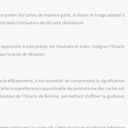
erpréter les cartes de manière juste, à choisir le tirage adapté à
 dans l’utilisation de cet outil divinatoire.
apprendre à interpréter les résultats et enfin, intégrer l’Oracle
ur la prise de décision.
acle efficacement, il est essentiel de comprendre la signification
nt. Cette compréhension approfondie du symbolisme des cartes est
isateur de l’Oracle de Belline, permettant d’affiner la guidance
me section est la carte-clé. Cette structure planétaire influence