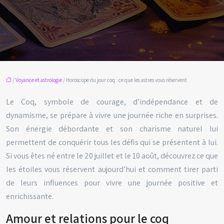
/
Voyance et astrologie
/ Horoscope du jour coq : ce que les astres vous réservent
Le Coq, symbole de courage, d’indépendance et de
dynamisme, se prépare à vivre une journée riche en surprises.
Son énergie débordante et son charisme naturel lui
permettent de conquérir tous les défis qui se présentent à lui.
Si vous êtes né entre le 20 juillet et le 10 août, découvrez ce que
les étoiles vous réservent aujourd’hui et comment tirer parti
de leurs influences pour vivre une journée positive et
enrichissante.
Amour et relations pour le coq