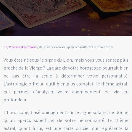
/
Voyance et astrologie
/ Date des horoscopes : quand consulter votre thème astral ?
Vous êtes né sous le signe du Lion, mais vous vous sentez plus
proche de la Vierge ? La date de votre horoscope pourrait bien
ne pas être la seule à déterminer votre personnalité.
L’astrologie offre un outil bien plus complet, le thème astral,
qui permet d’analyser votre cheminement de vie en
profondeur.
L’horoscope, basé uniquement sur le signe solaire, ne donne
qu’un aperçu superficiel de votre personnalité. Le thème
astral, quant à lui, est une carte du ciel qui représente la