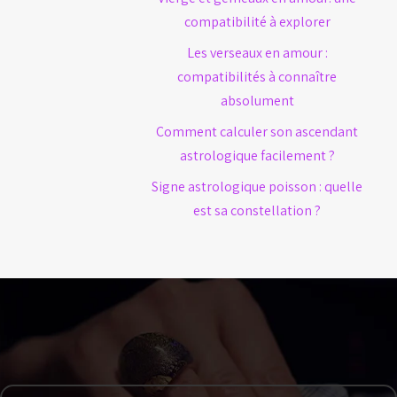
compatibilité à explorer
Les verseaux en amour :
compatibilités à connaître
absolument
Comment calculer son ascendant
astrologique facilement ?
Signe astrologique poisson : quelle
est sa constellation ?